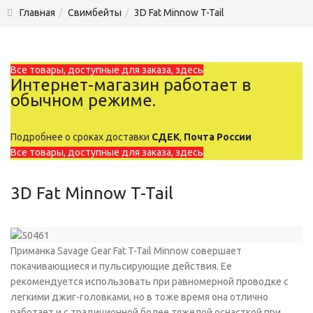
Главная
Свимбейты
3D Fat Minnow T-Tail
Все товары, доступные для заказа, здесь
Интернет-магазин работает в
обычном режиме.
Подробнее о сроках доставки
СДЕК
,
Почта России
Все товары, доступные для заказа, здесь
3D Fat Minnow T-Tail
Приманка Savage Gear Fat T-Tail Minnow совершает
покачивающиеся и пульсирующие действия. Ее
рекомендуется использовать при равномерной проводке с
легкими джиг-головками, но в тоже время она отлично
работает и с традиционной более тяжелой оснасткой при