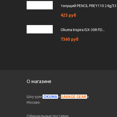
тонущий PENCIL PREY110 24g/33
425 руб
Okuma Inspira ISX-30R FD...
7360 руб
О магазине
Шоу-рум
OKUMA
и
SAVAGE GEAR
в
Москве.
Официальные поставки.