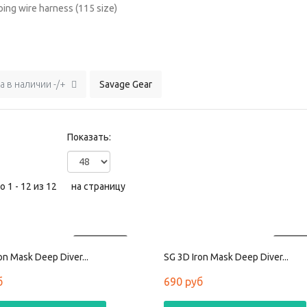
oing wire harness (115 size)
а в наличии -/+
Savage Gear
Показать:
 1 - 12 из 12
на страницу
ПРОДАНО
ПРОД
on Mask Deep Diver...
SG 3D Iron Mask Deep Diver...
б
690 руб