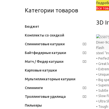
Подробн
Все тов
Категории товаров
3D I
Бюджет
Комплекты со скидкой
Спиннинговые катушки
Байтфидерные катушки
steel “I
• Perfec
Матч / Фидер катушки
• Great 
• Extrem
Карповые катушки
• Unique
Мультипликаторные катушки
• Big sp
• Superi
Спиннинги
• Subtle
• Slow f
Троллинговые удилища
• Ultra
Пилькеры
• Tough