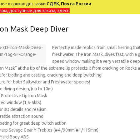
ее о сроках доставки
СДЕК
,
Почта России
ары, доступные для заказа, здесь
ron Mask Deep Diver
Perfectly made replica from small herring that
freshwater. The Iron Mask, dives fast, with a 
speed window making it a very versatile deep 
ron Mask” at the tip of the extreme lip protects it from cracking on Rocks 
t for trolling and casting, cracking and deep twitching!
lure for both Saltwater and Freshwater species!
e diving design, (up to 10m)
 Protective Lip Iron Mask
eed window (1,5-5kts)
or 3D details and realism
 rattle attraction sound
loating for great deep twitch action
 Sharp Savage Gear Y-Trebles (#4 /90mm #1/115mm)
 Hard Body ABS