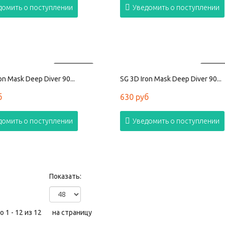
домить о поступлении
Уведомить о поступлении
ПРОДАНО
ПРОД
on Mask Deep Diver 90...
SG 3D Iron Mask Deep Diver 90...
б
630 руб
домить о поступлении
Уведомить о поступлении
Показать:
 1 - 12 из 12
на страницу