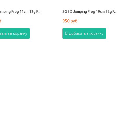
mping Frog 11cm 12g F...
SG 3D Jumping Frog 19cm 22g F...
б
950 руб
авить в корзину
Добавить в корзину