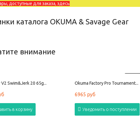
ары, доступные для заказа, здесь
нки каталога OKUMA & Savage Gear
атите внимание
ПРОД
 V2 Swim&Jerk 20 65g...
Okuma Factory Pro Tournament...
уб
6965 руб
авить в корзину
Уведомить о поступлении