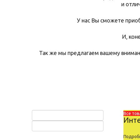
и отли
У нас Вы сможете прио
И, кон
Так же мы предлагаем вашему внима
Все тов
Инте
Подробн