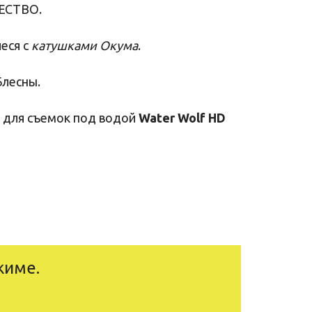
ЧЕСТВО.
еся с
катушками Окума
.
Блесны
.
 для съемок под водой
Water Wolf HD
жиме.