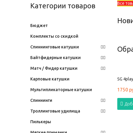
Все тов
Категории товаров
Нови
Бюджет
Комплекты со скидкой
Спиннинговые катушки
Обр
Байтфидерные катушки
Матч / Фидер катушки
Карповые катушки
SG 4play
1750 р
Мультипликаторные катушки
Спиннинги
Доб
Троллинговые удилища
Пилькеры
Мягкие приманки