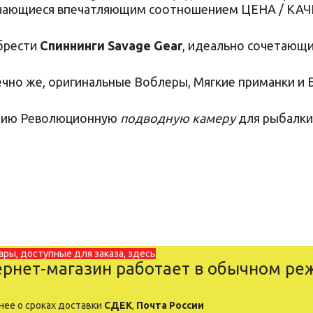
чающиеся впечатляющим соотношением ЦЕНА / КА
брести
Спиннинги Savage Gear
, идеально сочетающи
ечно же, оригинальные
Воблеры
,
Мягкие приманки
и
нию
Революционную
подводную камеру
для рыбалки
ары, доступные для заказа, здесь
рнет-магазин работает в обычном ре
ее о сроках доставки
СДЕК
,
Почта России