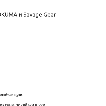
OKUMA и Savage Gear
фектные поклёвки щуки.