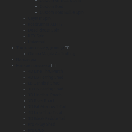
Custom Vertical & Jerk
Custom Boat
Custom Boat Bullie Spin
Ceymar Spin
Roadrunner XLNT2
Dead Ringer Spin
RTX Spin
Universal
Троллинговые удилища
Okuma Magda Air Trolling
Пилькеры
Мягкие приманки
4D Line Thru Perch
4D LB Herring Shad
LB Cannibal Shad
3D LB Herring Shad
3D Linethru Roach
3D River Roach
3D Fat Minnow T-Tail
4D Line Thru Trout
3D Bleak Paddle Tail
Pro 4Play Shad
Pro Grub