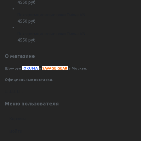
4550 руб
Поляризационные очки Daiwa VN...
4550 руб
Поляризационные очки Daiwa VN...
4550 руб
О магазине
Шоу-рум
OKUMA
и
SAVAGE GEAR
в Москве.
Официальные поставки.
.
.
.
.
.
Меню пользователя
Корзина
Войти