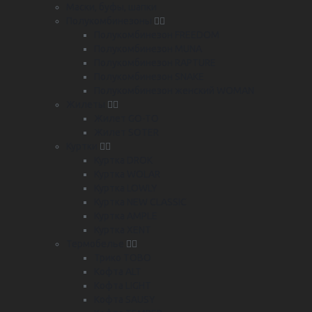
Маски, буфы, шапки
Полукомбинезоны
Полукомбинезон FREEDOM
Полукомбинезон MUNA
Полукомбинезон RAPTURE
Полукомбинезон SNAKE
Полукомбинезон женский WOMAN
Жилеты
Жилет GO-TO
Жилет SOTER
Куртки
Куртка DROK
Куртка WOLAR
Куртка LOWLY
Куртка NEW CLASSIC
Куртка AMPLE
Куртка XENT
Термобелье
Трико TOBO
Кофта ALT
Кофта LIGHT
Кофта SAUSY