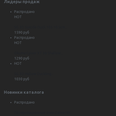
Лидеры продаж
Распродано
HOT
SG 3D Suicide Duck 105 10.5cm...
1590 руб
Распродано
HOT
Okuma Epixor XT 30 Shallow...
1290 руб
HOT
SG 3D Hollow Duckling...
1030 руб
Новинки каталога
Распродано
Поляризационные очки Daiwa HN...