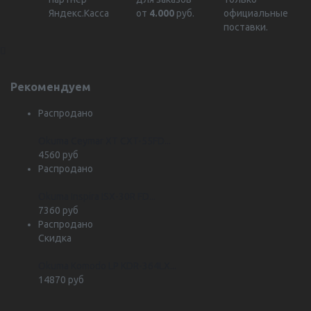
Яндекс.Касса
от
4.000
руб.
официальные
поставки.
Рекомендуем
Распродано
Okuma Ceymar XT CXT-55FD...
4560 руб
Распродано
Okuma Inspira ISX-30R FD...
7360 руб
Распродано
Скидка
Okuma Komodo LP KDR-364LX...
14870 руб