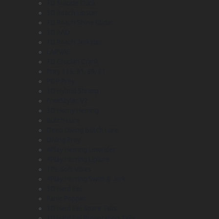
3D Suicide Duck
3D Roach Lipster
3D Roach Shine Glider
3D RAD
3D Roach Jerkster
LARVAE
3D Crucian Crank
Prey 115, 91, 89, 71
POP Prey
3D Hybrid Shrimp
FreeStyler V2
3D Horny Herring
Butch Lure
Deep Diving Butch Lure
Diving Prey
4Play Herring Lowrider
4Play Herring Liplure
TPE Soft Vibes
4Play Herring Swim & Jerk
3D Hard Eel
Panic Popper
3D Hard Eel Spare Tails
3D Hard Eel Provocation Tails