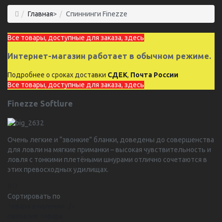
Главная
>
Спиннинги Finezze
Все товары, доступные для заказа, здесь
Интернет-магазин работает в обычном режиме.
Подробнее о сроках доставки
СДЕК
,
Почта России
Все товары, доступные для заказа, здесь
Finezze Softlure
Очень легкие и “звонкие” бланки, доведены до совершенства
для ловли на мягкие приманки – высокая чувствительность и
ловля с тонкими плетёными шнурами отлично сочетаются в
этих превосходных удилищах.
Сортировать по
товара в наличии -/+
Название товара