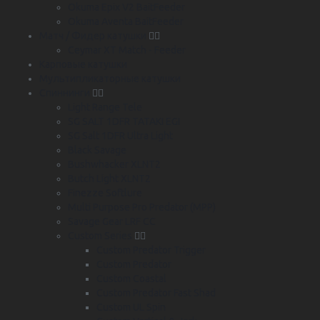
Okuma Epix V2 BaitFeeder
Okuma Aventa BaitFeeder
Матч / Фидер катушки
Ceymar XT Match - Feeder
Карповые катушки
Мультипликаторные катушки
Спиннинги
Light Range Tele
SG SALT 1DFR TATAKI EGI
SG Salt 1DFR Ultra Light
Black Savage
Bushwhacker XLNT2
Butch Light XLNT2
Finezze Softlure
Multi Purpose Pro Predator (MPP)
Savage Gear LRF CC
Custom Series
Custom Predator Trigger
Custom Predator
Custom Coastal
Custom Predator Fast Shad
Custom UL Spin