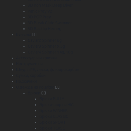
3D Iron Mask Deep Diver
Panic Prey V2
3D POP Prey
3D Bleak Glide Swimmer
3D Backlip Herring
Блесны
Caviar2 Spinner 6g
Caviar3 Spinner 9.5g
Caviar4 Spinner 14g, 18g
Аксессуары и крючки
Инструменты
Шнуры PE, леска, флюорокарбон
Сумки, коробки
Подсачеки
Одежда из Polartec
Брюки
Брюки BULLY
Брюки-шорты HIG
Брюки WINNER
Брюки CLASSIC
Брюки SPORT
Брюки TERSE