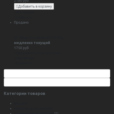
2180 руб
Добавить в корзину
Желаемые
Сравнить
Продано
SG 4play V2 Swim&Jerk 20 65g...
медленно тонущий
1750 руб
Уведомить о поступлении
Желаемые
Сравнить
Категории товаров
Бюджет
Комплекты со скидкой
Спиннинговые катушки