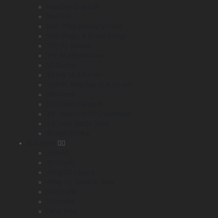
Reaction Crayfish
Real Eel
Soft 4Play (Ready to Fish)
Soft 4Play LB (loose body)
TPE Fly Shrimp
TPE Mudd Minnow
3D Burbot
3D Fry 50 & 65 mm
3D PVC MayFlay 50 & 65 mm
Rib Worm
SaltWater Sandeel
3D Trout LineThru SwimBait
3D Trout Rattle Shad
3D Hybrid Pike
Воблеры
3D BAT
3D Fruck!
4Play V2 Liplure
4Play V2 SWIM & JERK
3D Cicada
3D Snake
Panic Prey