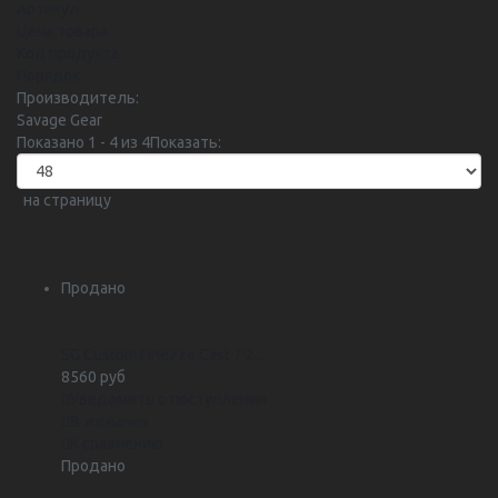
Артикул
Цена товара
Код продукта
Порядок
Производитель:
Savage Gear
Показано 1 - 4 из 4
Показать:
на страницу
Продано
SG Custom Finezze Cast 7'2...
8560 руб
Уведомить о поступлении
В желания
К сравнению
Продано