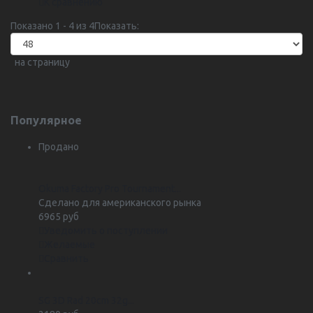
К сравнению
Показано 1 - 4 из 4
Показать:
на страницу
Популярное
Продано
Okuma Factory Pro Tournament...
Сделано для американского рынка
6965 руб
Уведомить о поступлении
Желаемые
Сравнить
SG 3D Rad 20cm 32g...