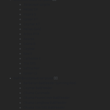
Запасные шпули
Helios SX
Inspira S
Epixor XT
Ceymar XT
Helios Gold
Artics RTX
Azores
Salina III
Ceymar
Raw II
Carbonite II
Trio SRS
Safina Noir
Epixor LS
Байтфидерные катушки
Barbarian Baitfeeder Spinning Reel
Ceymar BaitFeeder
Okuma Coronado
Okuma PowerLiner BaitFeeder
Okuma Longbow BaitFeeder
Okuma Trio SRS BaitFeeder