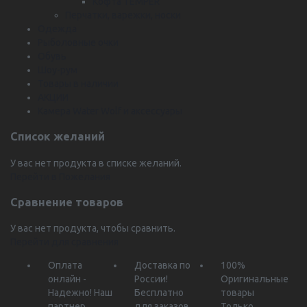
Кофта TEMPER
Перчатки, варежки, носки
Одежда
Рыболовные очки
Обувь
Шоу-рум
Товары в наличии
АКЦИИ
Камера Water Wolf и аксессуары
Список желаний
У вас нет продукта в списке желаний.
Перейти в Пожелания
Сравнение товаров
У вас нет продукта, чтобы сравнить.
Перейти для сравнения
Оплата
Доставка по
100%
онлайн -
России!
Оригинальные
Надежно!
Наш
Бесплатно
товары
партнер
для заказов
Только