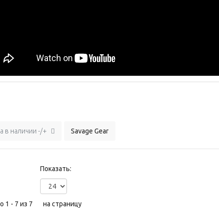
а в наличии -/+
Savage Gear
Показать:
 1 - 7 из 7
на страницу