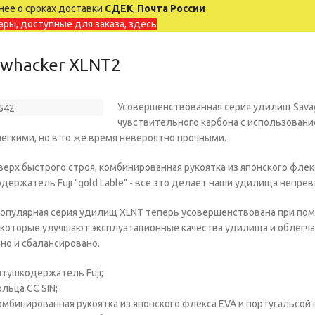
ее о сроках доставки
СДЕК
,
Почта России
ары, доступные для заказа, здесь
whacker XLNT2
Усовершенствованная серия удилищ Savag
чувствительного карбона с использовани
егкими, но в то же время невероятно прочными.
верх быстрого строя, комбинированная рукоятка из японского флек
держатель Fuji "gold Lable" - все это делает наши удилища непре
опулярная серия удилищ XLNT теперь усовершенствована при пом
, которые улучшают эксплуатационные качества удилища и облегч
но и сбалансировано.
атушкодержатель Fuji;
ольца CC SIN;
омбинированная рукоятка из японского флекса EVA и португальсой 