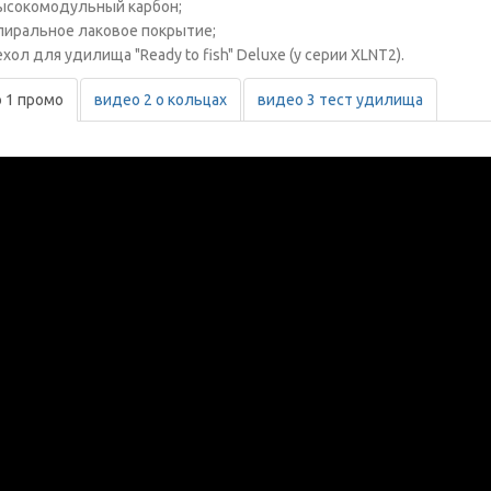
ысокомодульный карбон;
пиральное лаковое покрытие;
хол для удилища "Ready to fish" Deluxe (у серии XLNT2).
 1 промо
видео 2 о кольцах
видео 3 тест удилища