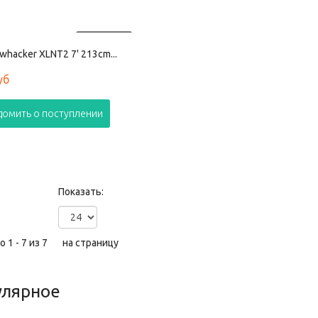
ПРОДАНО
whacker XLNT2 7' 213cm...
уб
домить о поступлении
Показать:
 1 - 7 из 7
на страницу
улярное