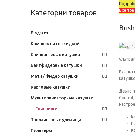
Подробн
Все тов
Категории товаров
Bush
Бюджет
Комплекты со скидкой
Спиннинговые катушки
ультрал
Байтфидерные катушки
Бланк с
Матч / Фидер катушки
катушко
Карповые катушки
Давно п
Control
Мультипликаторные катушки
настрое
Спиннинги
К
Троллинговые удилища
К
К
Пилькеры