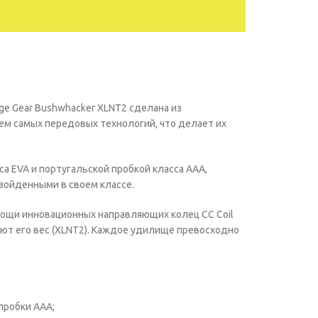
e Gear Bushwhacker XLNT2 сделана из
ем самых передовых технологий, что делает их
са EVA и португальской пробкой класса ААА,
взойденными в своем классе.
ощи инновационных направляющих колец CC Coil
ают его вес (XLNT2). Каждое удилище превосходно
пробки ААА;