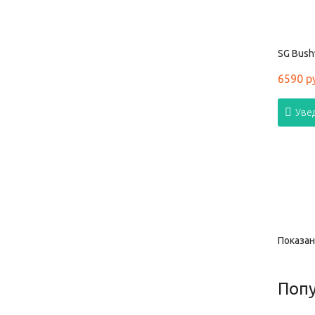
SG Bush
6590 р
Уве
Показано
Поп