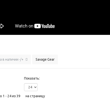
а в наличии -/+
Savage Gear
Показать:
 1 - 24 из 39
на страницу