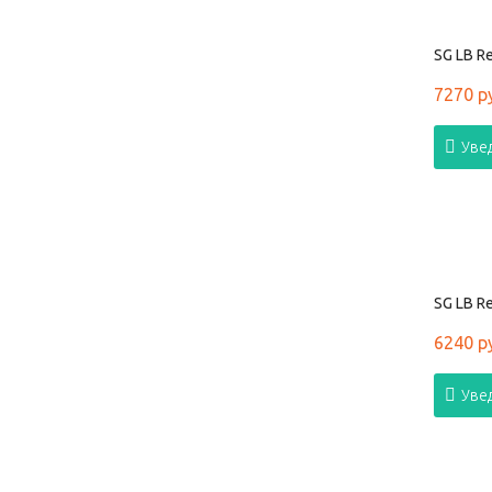
SG LB Re
7270 р
Уве
SG LB Re
6240 р
Уве