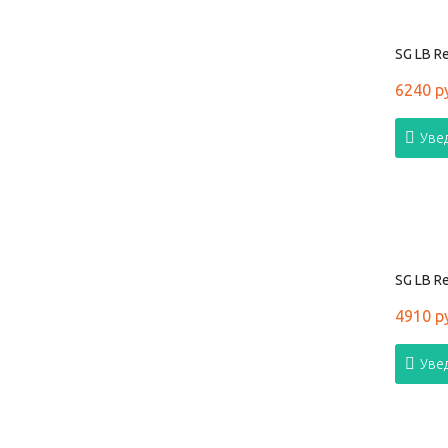
SG LB Re
6240 р
Уве
SG LB Re
4910 р
Уве