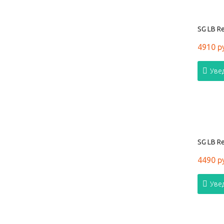
SG LB Re
4910 р
Уве
SG LB Re
4490 р
Уве