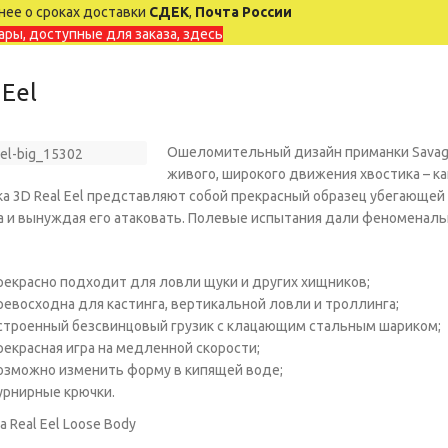
ее о сроках доставки
СДЕК
,
Почта России
ары, доступные для заказа, здесь
 Eel
Ошеломительный дизайн приманки Savage 
живого, широкого движения хвостика – как
а 3D Real Eel представляют собой прекрасный образец убегающей
 и вынуждая его атаковать. Полевые испытания дали феноменаль
рекрасно подходит для ловли щуки и других хищников;
ревосходна для кастинга, вертикальной ловли и троллинга;
строенный безсвинцовый грузик с клацающим стальным шариком;
рекрасная игра на медленной скорости;
озможно изменить форму в кипящей воде;
урнирные крючки.
а Real Eel Loose Body