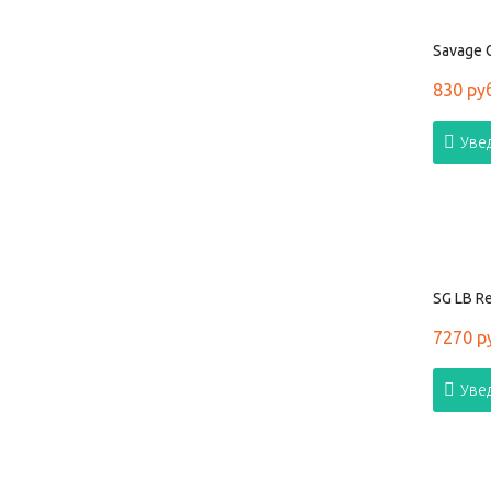
Savage G
830 ру
Уве
SG LB Re
7270 р
Уве