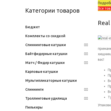
Подробн
Все тов
Категории товаров
Real
Бюджет
Комплекты со скидкой
Спиннинговые катушки
приманк
Байтфидерные катушки
хищника
вас!
Матч / Фидер катушки
П
Карповые катушки
П
Мультипликаторные катушки
В
П
Спиннинги
В
Т
Троллинговые удилища
Упаковк
Пилькеры