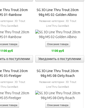
ne Thru Trout 20cm
SG 3D Line Thru Trout 20cm
MS 01-Rainbow
98g MS 02-Golden Albino
 категории:
3D Trout
Название категории:
3D Trout
eThru SwimBait
LineThru SwimBait
исание товара
Описание товара
1100 руб
1100 руб
ить о поступлении
Уведомить о поступлении
ne Thru Trout 20cm
SG 3D Line Thru Trout 20cm
S 05-Firetiger
98g MS 08-Dirty Roach
 категории:
3D Trout
Название категории:
3D Trout
eThru SwimBait
LineThru SwimBait
исание товара
Описание товара