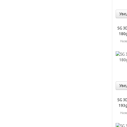
Уве
SG 3D
180g
Назв
Уве
SG 3D
193g
Назв