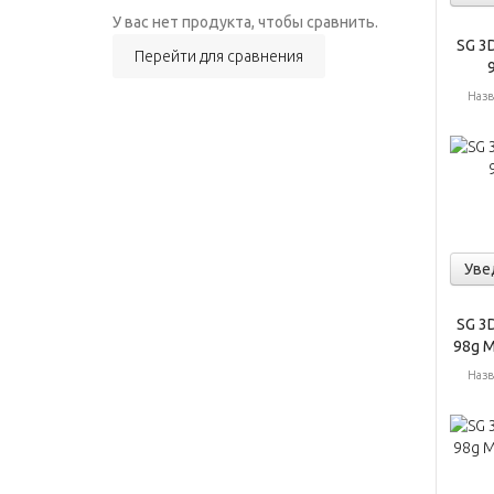
У вас нет продукта, чтобы сравнить.
SG 3D
Перейти для сравнения
9
Назв
Уве
SG 3D
98g M
Назв