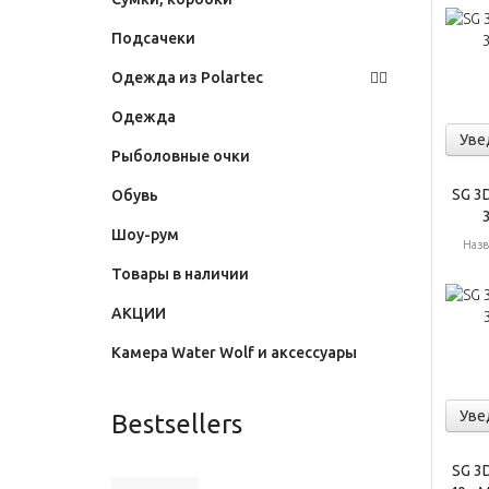
Подсачеки
Одежда из Polartec
Одежда
Уве
Рыболовные очки
SG 3D
Обувь
3
Шоу-рум
Назв
Товары в наличии
АКЦИИ
Камера Water Wolf и аксессуары
Уве
Bestsellers
SG 3D