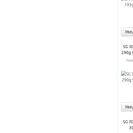
Уве
SG 3D
290g 
Назв
Уве
SG 3D
3