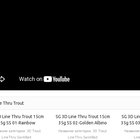
e Thru Trout
 Line Thru Trout 15cm
SG 3D Line Thru Trout 15cm
SG 3D Li
35g SS 01-Rainbow
35g SS 02-Golden Albino
35g SS 0
ание категории:
3D Trout
Название категории:
3D Trout
Название
LineThru SwimBait
LineThru SwimBait
Lin