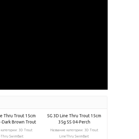
ne Thru Trout 15cm
SG 3D Line Thru Trout 15cm
3-Dark Brown Trout
35g SS 04-Perch
 категории:
3D Trout
Название категории:
3D Trout
eThru SwimBait
LineThru SwimBait