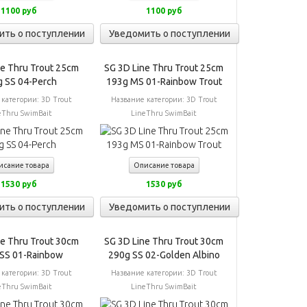
1100 руб
1100 руб
ить о поступлении
Уведомить о поступлении
ne Thru Trout 25cm
SG 3D Line Thru Trout 25cm
g SS 04-Perch
193g MS 01-Rainbow Trout
 категории:
3D Trout
Название категории:
3D Trout
eThru SwimBait
LineThru SwimBait
исание товара
Описание товара
1530 руб
1530 руб
ить о поступлении
Уведомить о поступлении
ne Thru Trout 30cm
SG 3D Line Thru Trout 30cm
SS 01-Rainbow
290g SS 02-Golden Albino
 категории:
3D Trout
Название категории:
3D Trout
eThru SwimBait
LineThru SwimBait