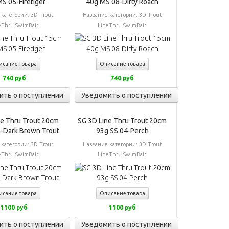
S 05-Firetiger
40g MS 08-Dirty Roach
 категории:
3D Trout
Название категории:
3D Trout
eThru SwimBait
LineThru SwimBait
исание товара
Описание товара
740 руб
740 руб
ить о поступлении
Уведомить о поступлении
ne Thru Trout 20cm
SG 3D Line Thru Trout 20cm
3-Dark Brown Trout
93g SS 04-Perch
 категории:
3D Trout
Название категории:
3D Trout
eThru SwimBait
LineThru SwimBait
исание товара
Описание товара
1100 руб
1100 руб
ить о поступлении
Уведомить о поступлении