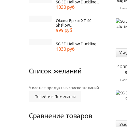
40g M
SG 3D Hollow Duckling...
1020 руб
Назв
Okuma Epixor XT 40
Shallow...
999 руб
SG 3D Hollow Duckling...
1030 руб
Уве
SG 3D
Список желаний
Назв
У вас нет продукта в списке желаний.
Перейти в Пожелания
Сравнение товаров
Уве